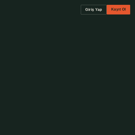
Kayıt Ol
Giriş Yap