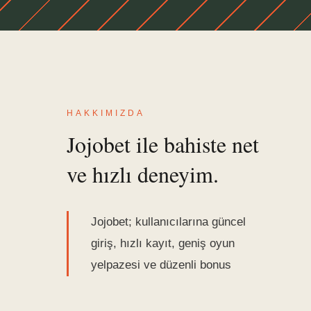
HAKKIMIZDA
Jojobet ile bahiste net
ve hızlı deneyim.
Jojobet; kullanıcılarına güncel
giriş, hızlı kayıt, geniş oyun
yelpazesi ve düzenli bonus
kampanyaları sunar. Spor
bahislerinden canlı casinoya