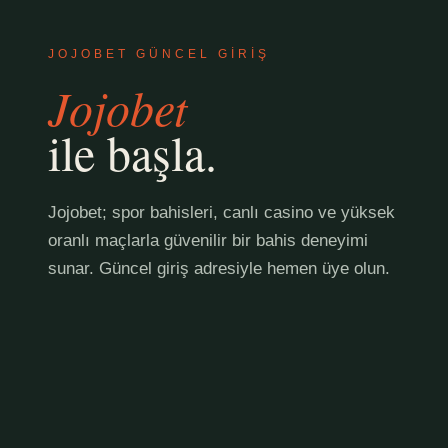
JOJOBET GÜNCEL GIRIŞ
Jojobet
ile başla.
Jojobet; spor bahisleri, canlı casino ve yüksek
oranlı maçlarla güvenilir bir bahis deneyimi
sunar. Güncel giriş adresiyle hemen üye olun.