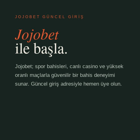
JOJOBET GÜNCEL GIRIŞ
Jojobet
ile başla.
Jojobet; spor bahisleri, canlı casino ve yüksek
oranlı maçlarla güvenilir bir bahis deneyimi
sunar. Güncel giriş adresiyle hemen üye olun.