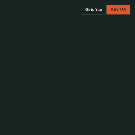
Kayıt Ol
Giriş Yap