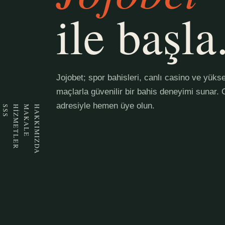
ile başla
Jojobet; spor bahisleri, canlı casino ve yükse
maçlarla güvenilir bir bahis deneyimi sunar. 
adresiyle hemen üye olun.
SSS
HIZMETLER
MAKALE
HAKKIMIZDA