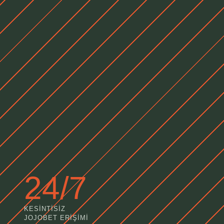
24/7
KESINTISIZ
JOJOBET ERIŞIMI