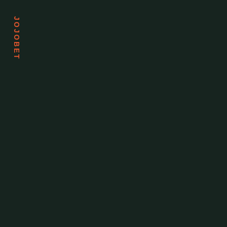
JOJOBET