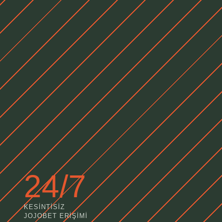
24/7
KESINTISIZ
JOJOBET ERIŞIMI