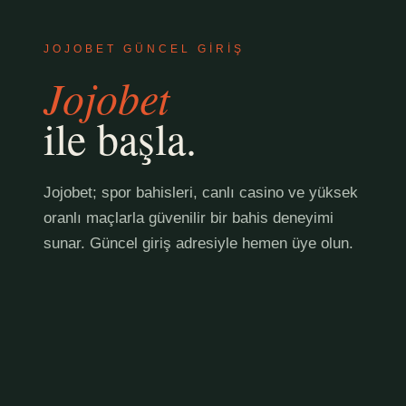
JOJOBET GÜNCEL GIRIŞ
Jojobet
ile başla.
Jojobet; spor bahisleri, canlı casino ve yüksek
oranlı maçlarla güvenilir bir bahis deneyimi
sunar. Güncel giriş adresiyle hemen üye olun.