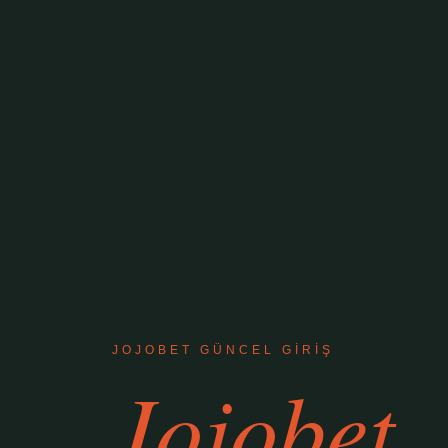
JOJOBET GÜNCEL GIRIŞ
Jojobet