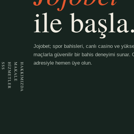
ile başla
Jojobet; spor bahisleri, canlı casino ve yükse
maçlarla güvenilir bir bahis deneyimi sunar. 
adresiyle hemen üye olun.
SSS
HIZMETLER
MAKALE
HAKKIMIZDA