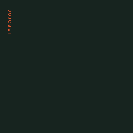
JOJOBET