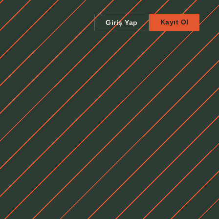
Kayıt Ol
Giriş Yap