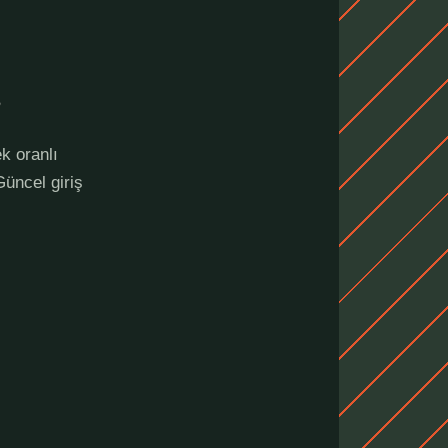
.
k oranlı
Güncel giriş