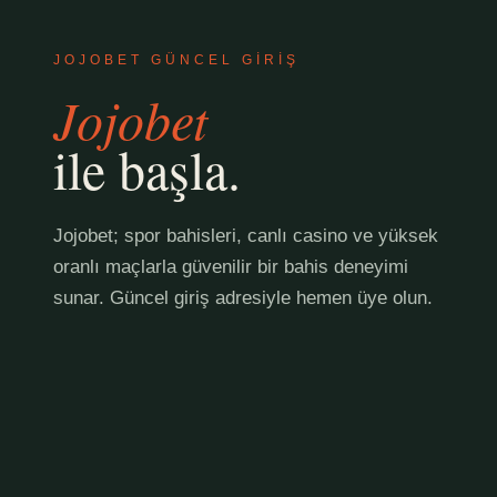
JOJOBET GÜNCEL GIRIŞ
Jojobet
ile başla.
Jojobet; spor bahisleri, canlı casino ve yüksek
oranlı maçlarla güvenilir bir bahis deneyimi
sunar. Güncel giriş adresiyle hemen üye olun.