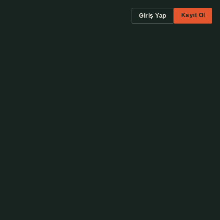
Kayıt Ol
Giriş Yap