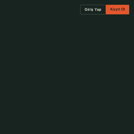
Kayıt Ol
Giriş Yap