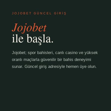
JOJOBET GÜNCEL GIRIŞ
Jojobet
ile başla.
Jojobet; spor bahisleri, canlı casino ve yüksek
oranlı maçlarla güvenilir bir bahis deneyimi
sunar. Güncel giriş adresiyle hemen üye olun.