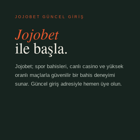
JOJOBET GÜNCEL GIRIŞ
Jojobet
ile başla.
Jojobet; spor bahisleri, canlı casino ve yüksek
oranlı maçlarla güvenilir bir bahis deneyimi
sunar. Güncel giriş adresiyle hemen üye olun.