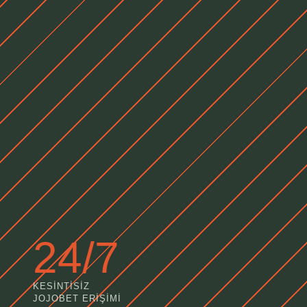
24/7
KESINTISIZ
JOJOBET ERIŞIMI