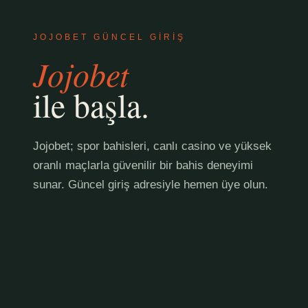
JOJOBET GÜNCEL GIRIŞ
Jojobet
ile başla.
Jojobet; spor bahisleri, canlı casino ve yüksek
oranlı maçlarla güvenilir bir bahis deneyimi
sunar. Güncel giriş adresiyle hemen üye olun.