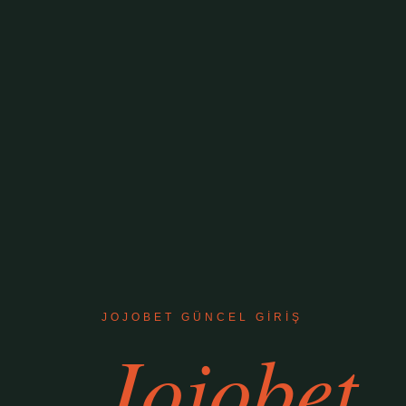
JOJOBET GÜNCEL GIRIŞ
Jojobet