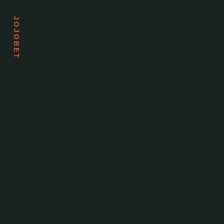
JOJOBET