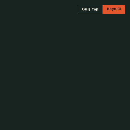
Kayıt Ol
Giriş Yap