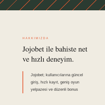
HAKKIMIZDA
Jojobet ile bahiste net
ve hızlı deneyim.
Jojobet; kullanıcılarına güncel
giriş, hızlı kayıt, geniş oyun
yelpazesi ve düzenli bonus
kampanyaları sunar. Spor
bahislerinden canlı casinoya