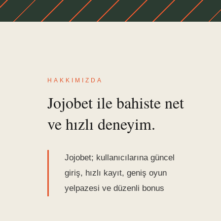
HAKKIMIZDA
Jojobet ile bahiste net
ve hızlı deneyim.
Jojobet; kullanıcılarına güncel
giriş, hızlı kayıt, geniş oyun
yelpazesi ve düzenli bonus
kampanyaları sunar. Spor
bahislerinden canlı casinoya