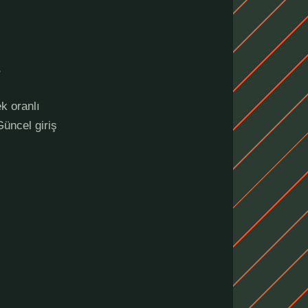
.
k oranlı
Güncel giriş