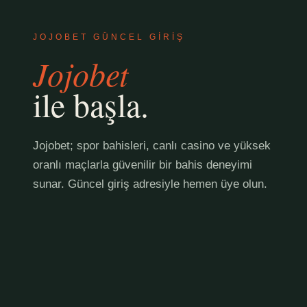
JOJOBET GÜNCEL GIRIŞ
Jojobet
ile başla.
Jojobet; spor bahisleri, canlı casino ve yüksek
oranlı maçlarla güvenilir bir bahis deneyimi
sunar. Güncel giriş adresiyle hemen üye olun.