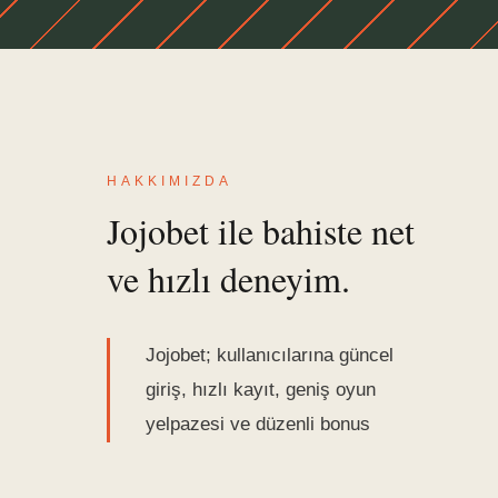
HAKKIMIZDA
Jojobet ile bahiste net
ve hızlı deneyim.
Jojobet; kullanıcılarına güncel
giriş, hızlı kayıt, geniş oyun
yelpazesi ve düzenli bonus
kampanyaları sunar. Spor
bahislerinden canlı casinoya