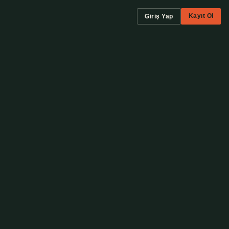
Kayıt Ol
Giriş Yap