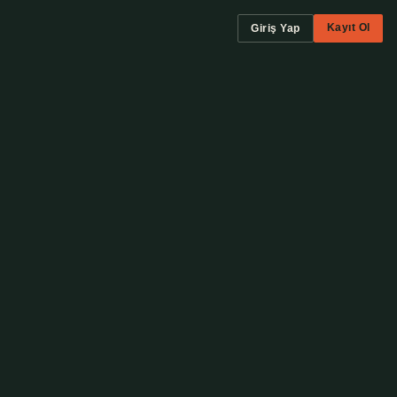
Kayıt Ol
Giriş Yap