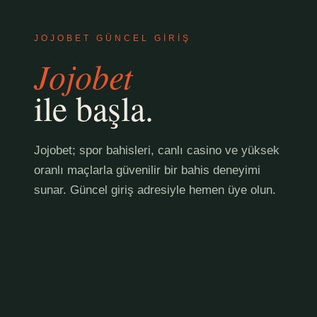
JOJOBET GÜNCEL GIRIŞ
Jojobet
ile başla.
Jojobet; spor bahisleri, canlı casino ve yüksek
oranlı maçlarla güvenilir bir bahis deneyimi
sunar. Güncel giriş adresiyle hemen üye olun.