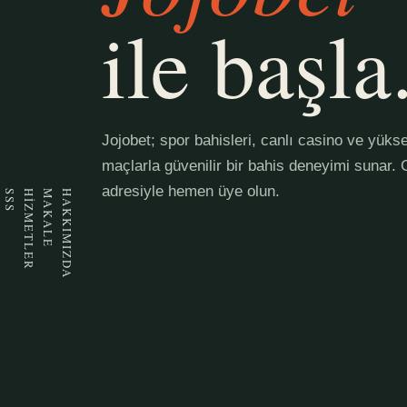
ile başla
Jojobet; spor bahisleri, canlı casino ve yükse
maçlarla güvenilir bir bahis deneyimi sunar. 
adresiyle hemen üye olun.
SSS
HIZMETLER
MAKALE
HAKKIMIZDA