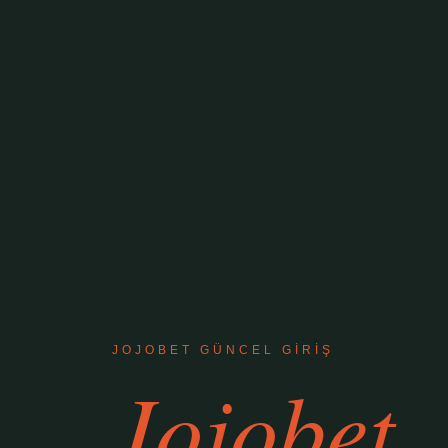
JOJOBET GÜNCEL GIRIŞ
Jojobet