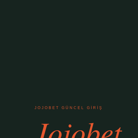
JOJOBET GÜNCEL GIRIŞ
Jojobet