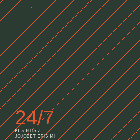
24/7
KESINTISIZ
JOJOBET ERIŞIMI