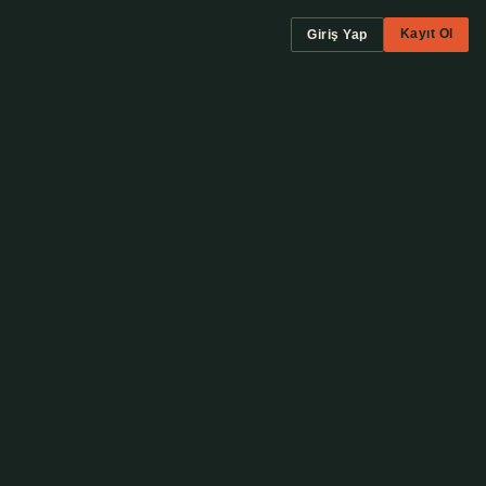
Kayıt Ol
Giriş Yap