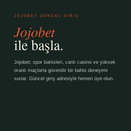
JOJOBET GÜNCEL GIRIŞ
Jojobet
ile başla.
Jojobet; spor bahisleri, canlı casino ve yüksek
oranlı maçlarla güvenilir bir bahis deneyimi
sunar. Güncel giriş adresiyle hemen üye olun.