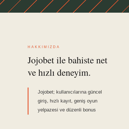
HAKKIMIZDA
Jojobet ile bahiste net
ve hızlı deneyim.
Jojobet; kullanıcılarına güncel
giriş, hızlı kayıt, geniş oyun
yelpazesi ve düzenli bonus
kampanyaları sunar. Spor
bahislerinden canlı casinoya