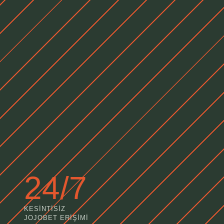
24/7
KESINTISIZ
JOJOBET ERIŞIMI