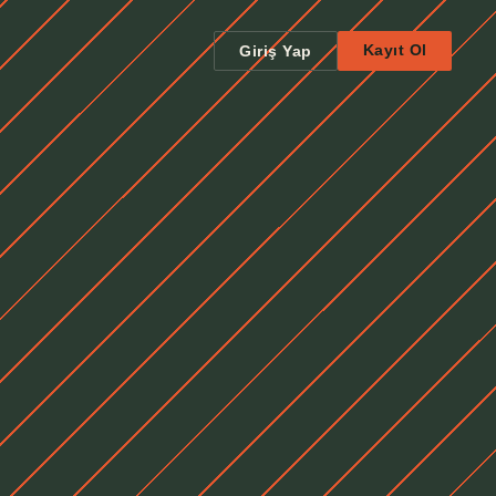
Kayıt Ol
Giriş Yap