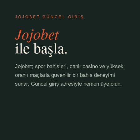
JOJOBET GÜNCEL GIRIŞ
Jojobet
ile başla.
Jojobet; spor bahisleri, canlı casino ve yüksek
oranlı maçlarla güvenilir bir bahis deneyimi
sunar. Güncel giriş adresiyle hemen üye olun.