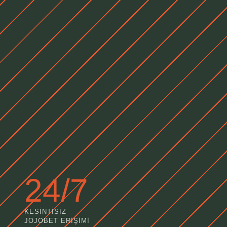
24/7
KESINTISIZ
JOJOBET ERIŞIMI