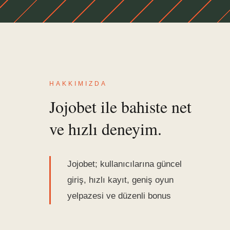
HAKKIMIZDA
Jojobet ile bahiste net
ve hızlı deneyim.
Jojobet; kullanıcılarına güncel
giriş, hızlı kayıt, geniş oyun
yelpazesi ve düzenli bonus
kampanyaları sunar. Spor
bahislerinden canlı casinoya