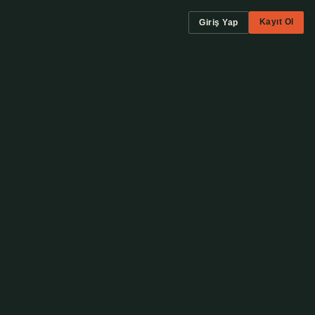
Kayıt Ol
Giriş Yap