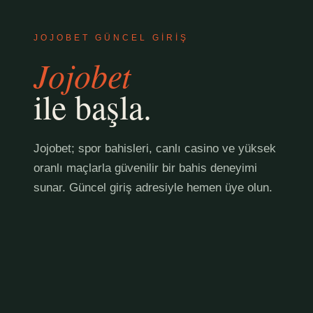
JOJOBET GÜNCEL GIRIŞ
Jojobet
ile başla.
Jojobet; spor bahisleri, canlı casino ve yüksek
oranlı maçlarla güvenilir bir bahis deneyimi
sunar. Güncel giriş adresiyle hemen üye olun.