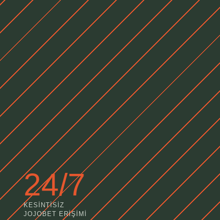
24/7
KESINTISIZ
JOJOBET ERIŞIMI