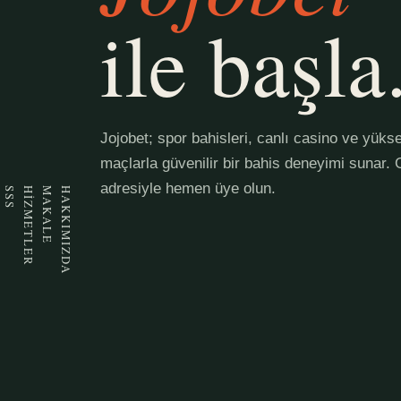
ile başla
Jojobet; spor bahisleri, canlı casino ve yükse
maçlarla güvenilir bir bahis deneyimi sunar. 
adresiyle hemen üye olun.
SSS
HIZMETLER
MAKALE
HAKKIMIZDA