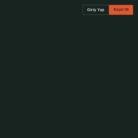
Kayıt Ol
Giriş Yap