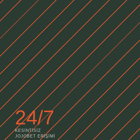
24/7
KESINTISIZ
JOJOBET ERIŞIMI