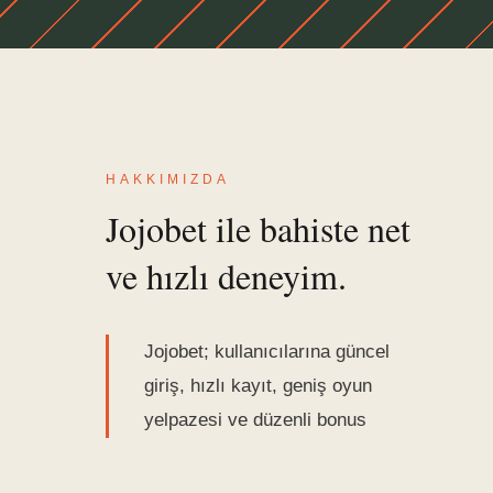
HAKKIMIZDA
Jojobet ile bahiste net
ve hızlı deneyim.
Jojobet; kullanıcılarına güncel
giriş, hızlı kayıt, geniş oyun
yelpazesi ve düzenli bonus
kampanyaları sunar. Spor
bahislerinden canlı casinoya