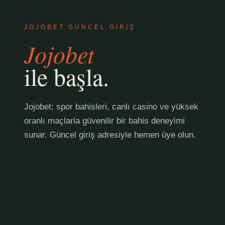
JOJOBET GÜNCEL GIRIŞ
Jojobet
ile başla.
Jojobet; spor bahisleri, canlı casino ve yüksek
oranlı maçlarla güvenilir bir bahis deneyimi
sunar. Güncel giriş adresiyle hemen üye olun.