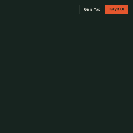
Kayıt Ol
Giriş Yap