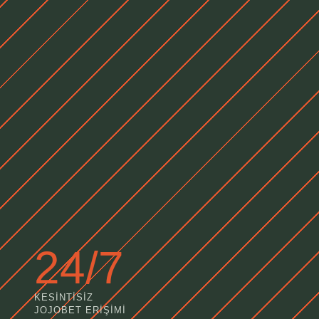
24/7
KESINTISIZ
JOJOBET ERIŞIMI