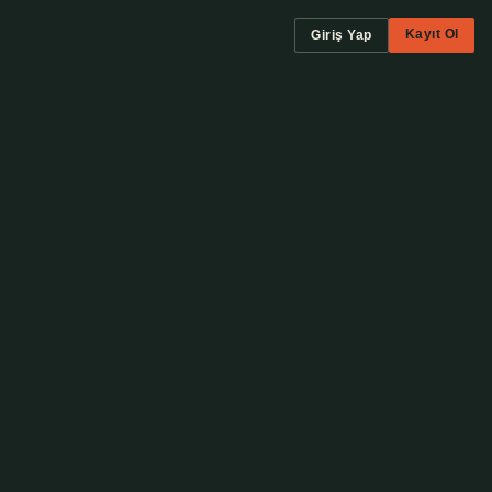
Kayıt Ol
Giriş Yap