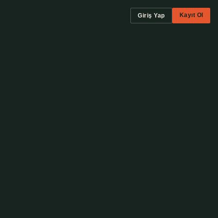
Kayıt Ol
Giriş Yap