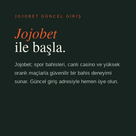
JOJOBET GÜNCEL GIRIŞ
Jojobet
ile başla.
Jojobet; spor bahisleri, canlı casino ve yüksek
oranlı maçlarla güvenilir bir bahis deneyimi
sunar. Güncel giriş adresiyle hemen üye olun.