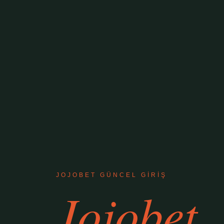
JOJOBET GÜNCEL GIRIŞ
Jojobet