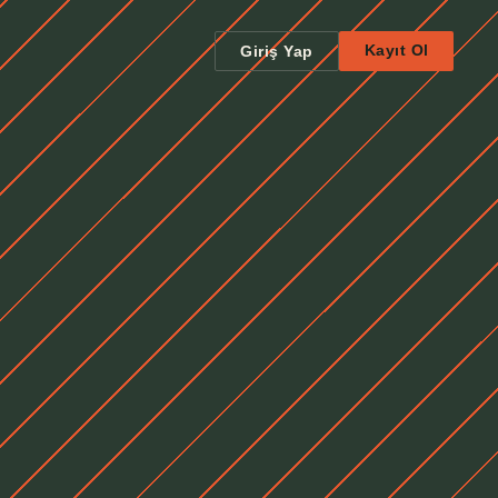
Kayıt Ol
Giriş Yap