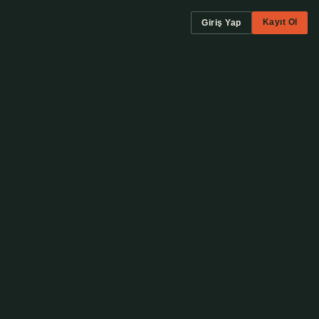
Kayıt Ol
Giriş Yap