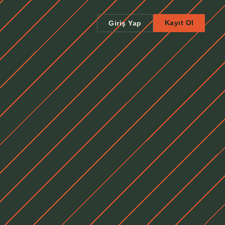
Kayıt Ol
Giriş Yap