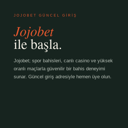
JOJOBET GÜNCEL GIRIŞ
Jojobet
ile başla.
Jojobet; spor bahisleri, canlı casino ve yüksek
oranlı maçlarla güvenilir bir bahis deneyimi
sunar. Güncel giriş adresiyle hemen üye olun.