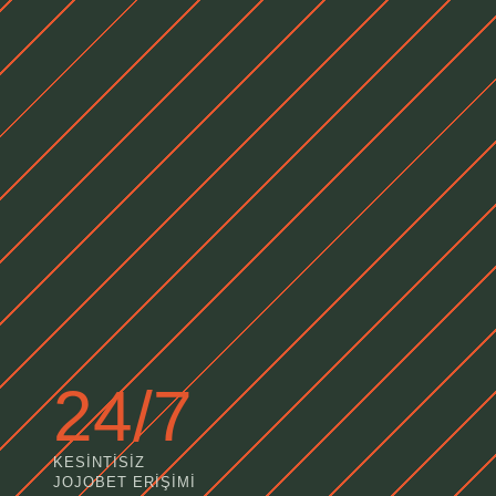
24/7
KESINTISIZ
JOJOBET ERIŞIMI