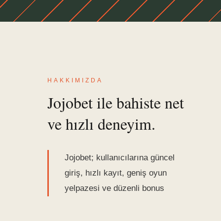
HAKKIMIZDA
Jojobet ile bahiste net
ve hızlı deneyim.
Jojobet; kullanıcılarına güncel
giriş, hızlı kayıt, geniş oyun
yelpazesi ve düzenli bonus
kampanyaları sunar. Spor
bahislerinden canlı casinoya