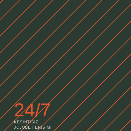
24/7
KESINTISIZ
JOJOBET ERIŞIMI