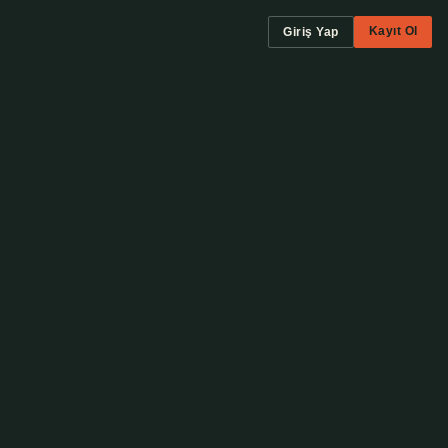
Kayıt Ol
Giriş Yap