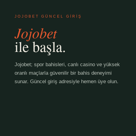
JOJOBET GÜNCEL GIRIŞ
Jojobet
ile başla.
Jojobet; spor bahisleri, canlı casino ve yüksek
oranlı maçlarla güvenilir bir bahis deneyimi
sunar. Güncel giriş adresiyle hemen üye olun.