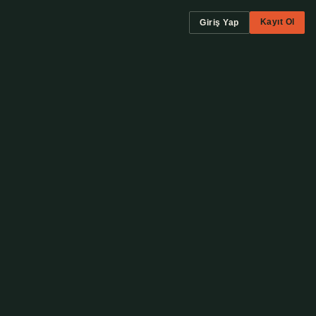
Kayıt Ol
Giriş Yap