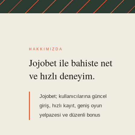
HAKKIMIZDA
Jojobet ile bahiste net
ve hızlı deneyim.
Jojobet; kullanıcılarına güncel
giriş, hızlı kayıt, geniş oyun
yelpazesi ve düzenli bonus
kampanyaları sunar. Spor
bahislerinden canlı casinoya