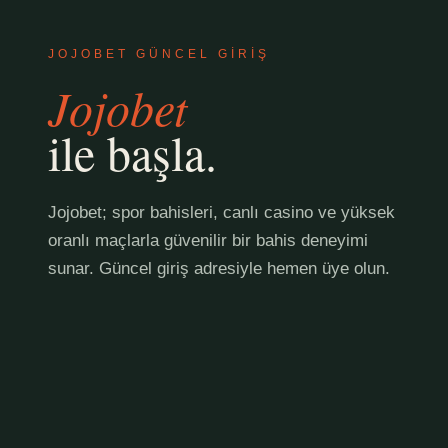
JOJOBET GÜNCEL GIRIŞ
Jojobet
ile başla.
Jojobet; spor bahisleri, canlı casino ve yüksek
oranlı maçlarla güvenilir bir bahis deneyimi
sunar. Güncel giriş adresiyle hemen üye olun.