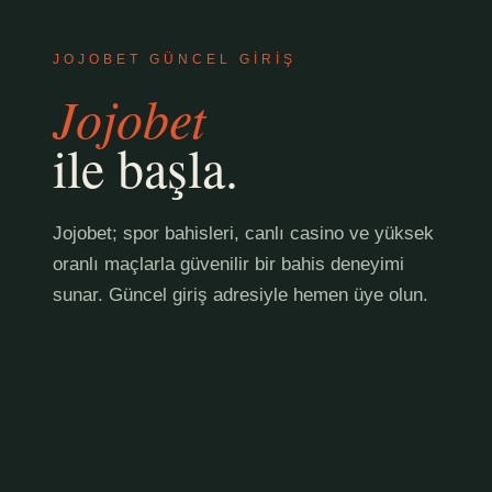
JOJOBET GÜNCEL GIRIŞ
Jojobet
ile başla.
Jojobet; spor bahisleri, canlı casino ve yüksek
oranlı maçlarla güvenilir bir bahis deneyimi
sunar. Güncel giriş adresiyle hemen üye olun.